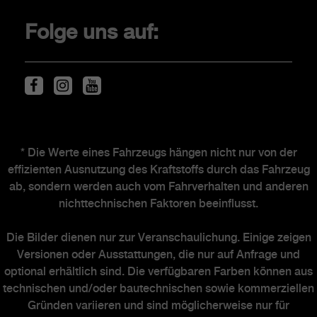
Original-Zubehör
Folge uns auf:
Service & Zubehör
Fahrzeugservice
Fahrzeugentsorgung
Fahrzeugentsorgung
Reifen
Newsletter
* Die Werte eines Fahrzeugs hängen nicht nur von der
effizienten Ausnutzung des Kraftstoffs durch das Fahrzeug
Händlersuche
ab, sondern werden auch vom Fahrverhalten und anderen
nichttechnischen Faktoren beeinflusst.
ABARTH WELT
Die Bilder dienen nur zur Veranschaulichung. Einige zeigen
Versionen oder Ausstattungen, die nur auf Anfrage und
optional erhältlich sind. Die verfügbaren Farben können aus
Abarth Heritage
technischen und/oder bautechnischen sowie kommerziellen
Gründen variieren und sind möglicherweise nur für
Markengeschichte