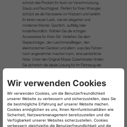
schützt das Produkt Ihr Auto vor Verschmutzung,
Staub und Feuchtigkeit. Perfekt für Ihren Wrangler,
schützt sie die Karosserie vor Kratzern und verleiht
ihr einen neuen Look, wie ein eleganter und
moderner Mantel. Sportlich, auffällig oder
kinderfreundlich: Wählen Sie die richtigen
Accessoires für Ihren Stil. Verleihen Sie dem
Gepäckträger, den Leichtmetallfelgen, den
elektronischen Geräten und allem, was das Fahren
noch angenehmer machen kann, eine persönliche
Note. Unter den Original Mopar Zubehörteilen finden
Sie sicherlich die ideale Lösung für Ihr Fahrzeug der
FCA-Gruppe, um Ihre Bedürfnisse und Ihre
Persönlichkeit zu befriedigen. Mopar ist die After-
Sales-Marke für FCA-Fahrzeuge und gilt weltweit als
Bezugspunkt für Besitzer und Liebhaber, die nach
Original-Ersatzteilen und Zubehör für ihre Fahrzeuge
der FCA-Gruppe suchen. Die Abbildung des zum
Verkauf angebotenen Produkts ist nur beispielhaft
und dient der Veranschaulichung.
TECHNISCHE BESCHREIBUNG