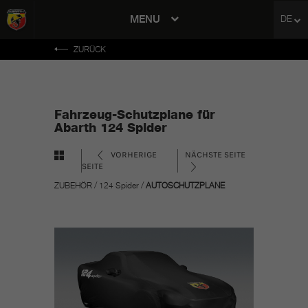
MENU
DE
avigation
ZURÜCK
Fahrzeug-Schutzplane für
Abarth 124 Spider
VORHERIGE
NÄCHSTE SEITE
SEITE
ZUBEHÖR
/
124 Spider
/
AUTOSCHUTZPLANE