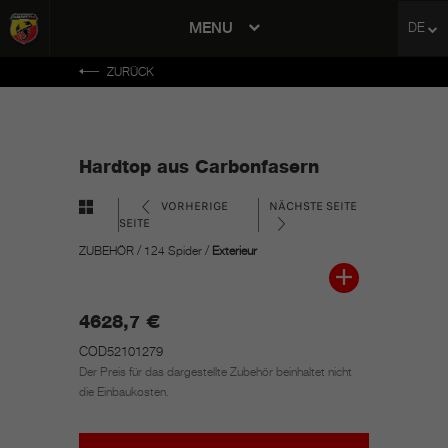
MENU
DE
avigation
ZURÜCK
Hardtop aus Carbonfasern
VORHERIGE
NÄCHSTE SEITE
SEITE
ZUBEHÖR
/
124 Spider
/
Exterieur
4628,7 €
COD52101279
Der Preis für das dargestellte Zubehör beinhaltet nicht
die Einbaukosten.