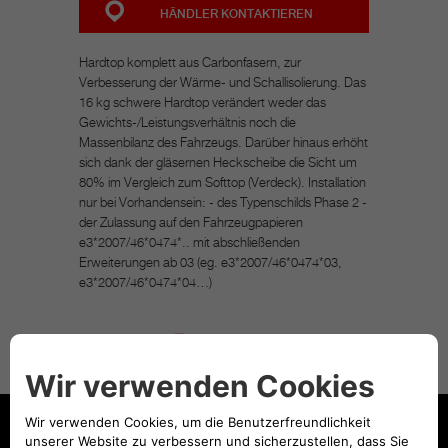
HÄNDLER KONTAKTIEREN
Hardtop komplett aus Carbonfasern, zur
Verbesserung der Wärme- und Schallisolierung. Das
16 kg schwere Hardtop verändert weder das
Gewichts-/Leistungsverhältnis noch die
Massenbilanz des Fahrzeugs. Darüber hinaus erhöht
sich dank der gläsernen Heckscheibe die Sicht um
80% im Vergleich zum Softtop (Verdeck). Installation
nur bei Vorhandensein: - des Typenschilds Phase 2 -
der Zulassung auf den Fahrzeugpapieren
e3*2007/46*0474*.. mit abschließenden
Erweiterungen ab 03 (eg. e3*2007/46*0474*03,
e3*2007/46*0474*04…)