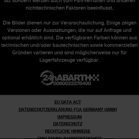
ab, sondern werden auch vom Fahrverhalten und anderen
nichttechnischen Faktoren beeinflusst.
ABARTH WELT
Die Bilder dienen nur zur Veranschaulichung. Einige zeigen
Versionen oder Ausstattungen, die nur auf Anfrage und
optional erhältlich sind. Die verfügbaren Farben können aus
Abarth Heritage
technischen und/oder bautechnischen sowie kommerziellen
Gründen variieren und sind möglicherweise nur für
Markengeschichte
Lagerfahrzeuge verfügbar.
Abarth Officine
Ehemalige Sondermodelle
EU DATA ACT
DATENSCHUTZERKLÄRUNG FCA GERMANY GMBH
IMPRESSUM
DATENSCHUTZ
RECHTLICHE HINWEISE
ERKLÄRUNG BARRIEREFREIHEIT