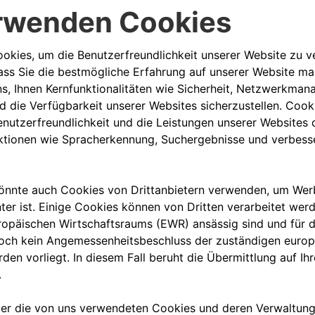
hen Sie es mit einem originellen
 Lüftungsöffnungen austauschen,
n Fahrgastraum, als auch im
ich sind. Natürlich mit dem
derfreundlich: Wählen Sie die
 Gepäckträger, den
lem, was das Fahren noch
r den Original Mopar
für Ihr Fahrzeug der FCA-Gruppe,
gen. Mopar ist die After-Sales-
hpartner für Besitzer und
für ihre Fahrzeuge der FCA-
tenen Produkts ist nur