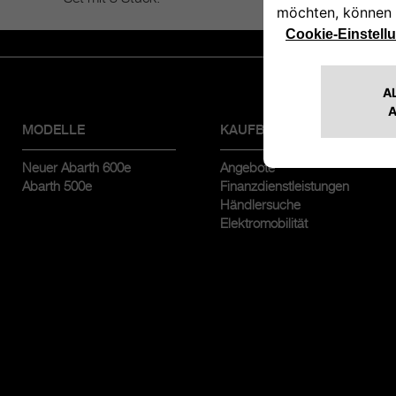
MODELLE
KAUFBERATUNG
Neuer Abarth 600e
Angebote
Abarth 500e
Finanzdienstleistungen
Händlersuche
Elektromobilität