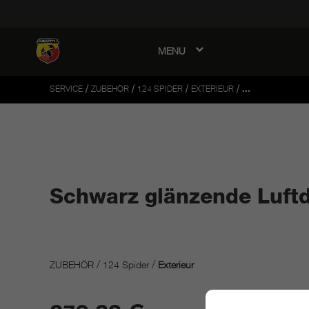
MENU
avigation
/
/
/
/
SERVICE
ZUBEHÖR
124 SPIDER
EXTERIEUR
...
Schwarz glänzende Luft
/
/
ZUBEHÖR
124 Spider
Exterieur