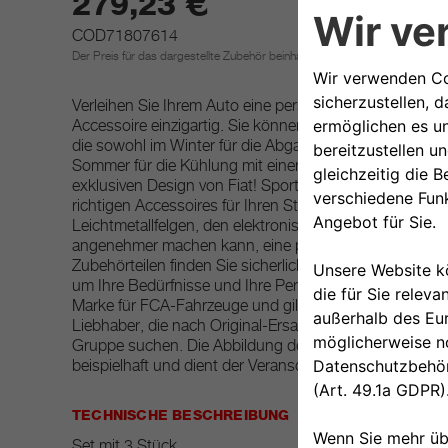
279,23 €
COD71807614
Der Preis für das dargestellte Zubehör beinhaltet nicht die Einbaukosten.
Verleihen Sie Ihrem Auto eine persönliche Note und mac
Accessoire einzigartig. Sie können beispielsweise die
die sowohl im Winter für die Abgabe warmer Luft in de
Sommer für die Kühlung mit einer Klimaanlage unerlässl
exklusiven Design von Fiat! Sportlich, auffällig oder kin
richtigen Accessoires für Ihren Stil. Verleihen Sie dem
Leichtmetallfelgen, den elektronischen Geräten und al
angenehmer machen kann, eine persönliche Note. Unte
Zubehörteilen finden Sie sicherlich die ideale Lösung 
um Ihre Bedürfnisse und Ihre Persönlichkeit zu befriedi
Marke für FCA-Fahrzeuge und gilt weltweit als Ansprec
Liebhaber, die nach Original-Ersatzteilen und Zubehör 
Gruppe suchen. Die Abbildung des zum Verkauf angebo
beispielhaft und dient der Veranschaulichung.
TECHNISCHE BESCHREIBUNG
Set mit 3 Stück.