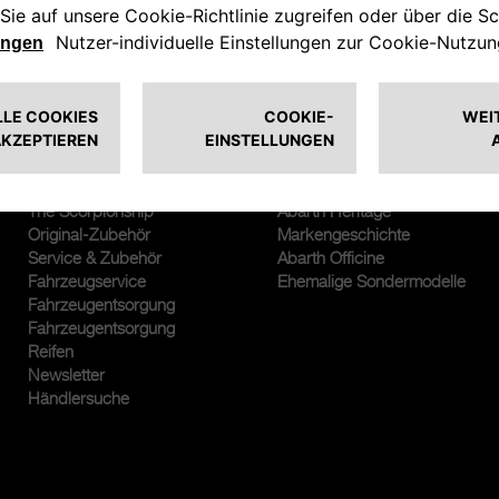
ABARTHISTI
ABARTH WELT
The Scorpionship
Abarth Heritage
Original-Zubehör
Markengeschichte
Service & Zubehör
Abarth Officine
Fahrzeugservice
Ehemalige Sondermodelle
Fahrzeugentsorgung
Fahrzeugentsorgung
Reifen
Newsletter
Händlersuche