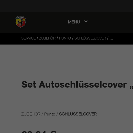
MENU
avigation
/
/
/
/
SERVICE
ZUBEHÖR
PUNTO
SCHLÜSSELCOVER
...
Set Autoschlüsselcover 
/
/
ZUBEHÖR
Punto
SCHLÜSSELCOVER