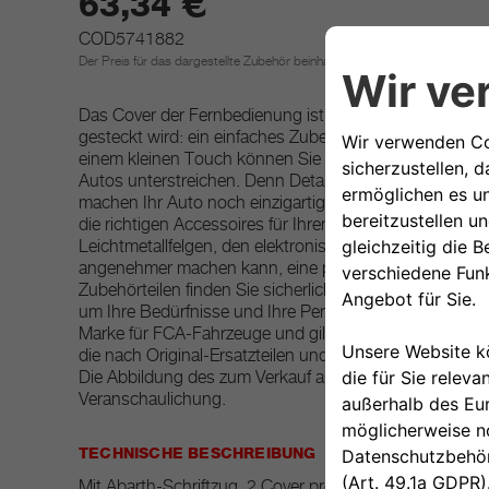
63,34 €
COD5741882
Der Preis für das dargestellte Zubehör beinhaltet nicht die Einbaukosten.
Das Cover der Fernbedienung ist ein Kunststoffgehäuse
gesteckt wird: ein einfaches Zubehör, aber mit starker
einem kleinen Touch können Sie die dynamische und ex
Autos unterstreichen. Denn Details machen nicht nur 
machen Ihr Auto noch einzigartiger. Sportlich, auffällig
die richtigen Accessoires für Ihren Stil. Verleihen Sie 
Leichtmetallfelgen, den elektronischen Geräten und al
angenehmer machen kann, eine persönliche Note. Unte
Zubehörteilen finden Sie sicherlich die ideale Lösung 
um Ihre Bedürfnisse und Ihre Persönlichkeit zu befriedi
Marke für FCA-Fahrzeuge und gilt weltweit als Bezugsp
die nach Original-Ersatzteilen und Zubehör für ihre F
Die Abbildung des zum Verkauf angebotenen Produkts is
Veranschaulichung.
TECHNISCHE BESCHREIBUNG
Mit Abarth-Schriftzug, 2 Cover pro Packung.