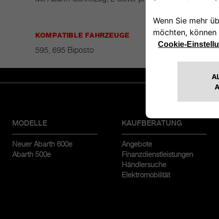
KOMPATIBLE FAHRZEUGE
595, 695 Biposto
MODELLE
KAUFBERATUNG
Neuer Abarth 600e
Angebote
Abarth 500e
Finanzdienstleistungen
Händlersuche
Elektromobilität