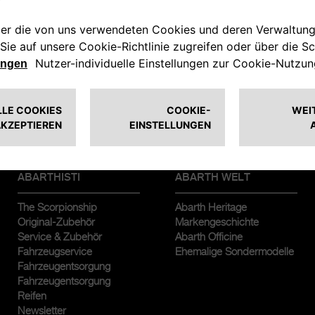
ABARTHISTI
ABARTH WELT
The Scorpionship
Abarth Heritage
Original-Zubehör
Markengeschichte
Service & Zubehör
Abarth Officine
Fahrzeugservice
Ehemalige Sondermodelle
Fahrzeugentsorgung
Fahrzeugentsorgung
Reifen
Newsletter