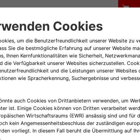
, in das der Autoschlüssel
 optischer Wirkung. Und mit
travagante Persönlichkeit Ihres
den Unterschied, sondern
 oder kinderfreundlich: Wählen Sie
dem Gepäckträger, den
lem, was das Fahren noch
r den Original Mopar
für Ihr Fahrzeug der FCA-Gruppe,
gen. Mopar ist die After-Sales-
unkt für Besitzer und Liebhaber,
ahrzeuge der FCA-Gruppe suchen.
t nur beispielhaft und dient der