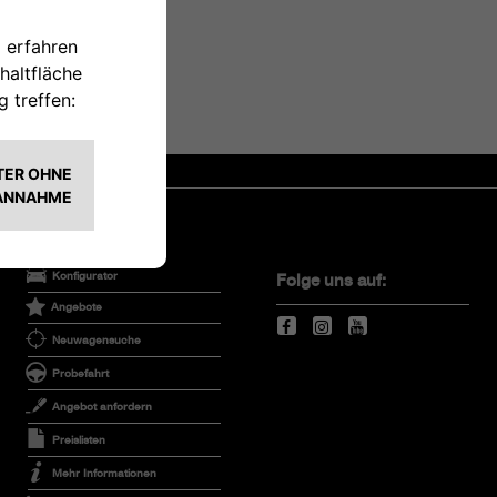
Konfigurator
Folge uns auf:
Angebote
Neuwagensuche
Probefahrt
Angebot anfordern
Preislisten
Mehr Informationen