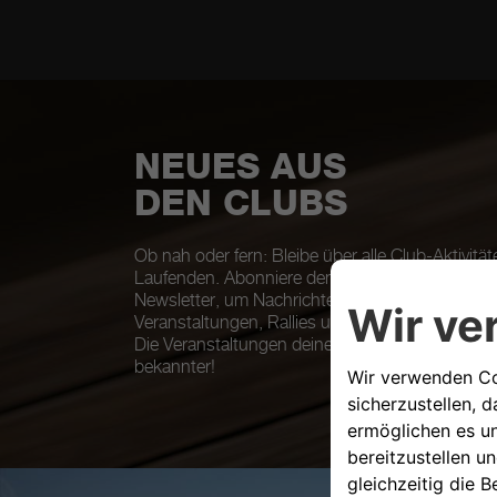
NEUES AUS
DEN CLUBS
Ob nah oder fern: Bleibe über alle Club-Aktivitä
Laufenden. Abonniere den monatlichen The Sco
Newsletter, um Nachrichten und Informationen z
Veranstaltungen, Rallies und Sonderangeboten 
Die Veranstaltungen deines Clubs werden auß
bekannter!