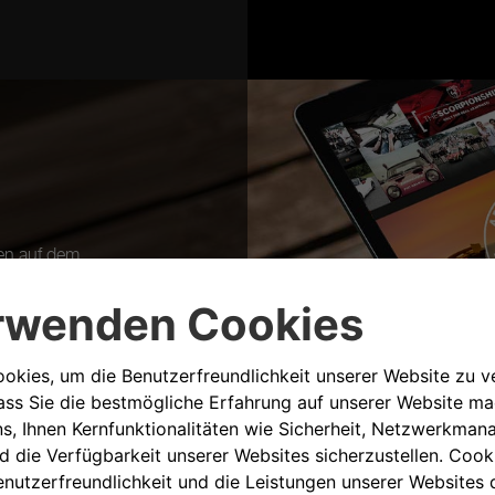
ten auf dem
rpionship-
u allen
zu erhalten.
erdem noch