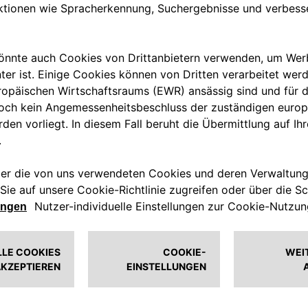
ABAR
SELEN
Wahre Emotione
Genau diese si
Werde Teil der
Gefühl während
der besten Aba
REGIS
NER