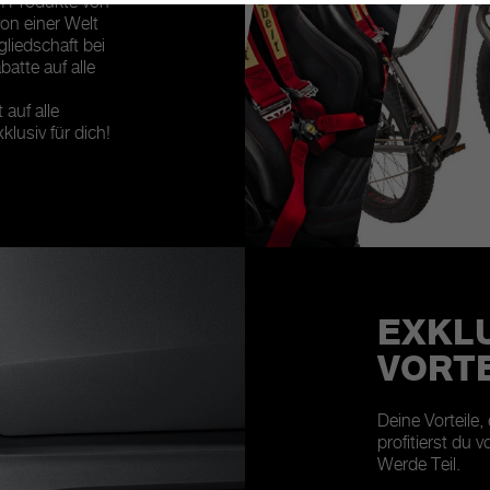
m Produkte von
von einer Welt
gliedschaft bei
batte auf alle
auf alle
lusiv für dich!
EXKL
VORTE
Deine Vorteile,
profitierst du 
Werde Teil.