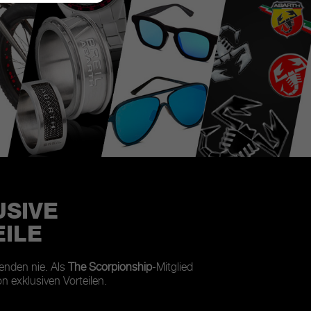
USIVE
ILE
 enden nie. Als
The Scorpionship
-Mitglied
von exklusiven Vorteilen.