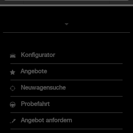
MODELLE
Konfigurator
Neuer Abarth 600e
Angebote
Abarth 500e
Neuwagensuche
Probefahrt
KAUFBERATUNG
Angebot anfordern
Angebote