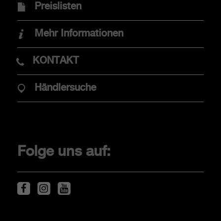
Preislisten
Finanzdienstleistungen
Händlersuche
Mehr Informationen
Elektromobilität
KONTAKT
ABARTHISTI
Händlersuche
The Scorpionship
Original-Zubehör
Folge uns auf:
Service & Zubehör
Fahrzeugservice
Fahrzeugentsorgung
Fahrzeugentsorgung
Reifen