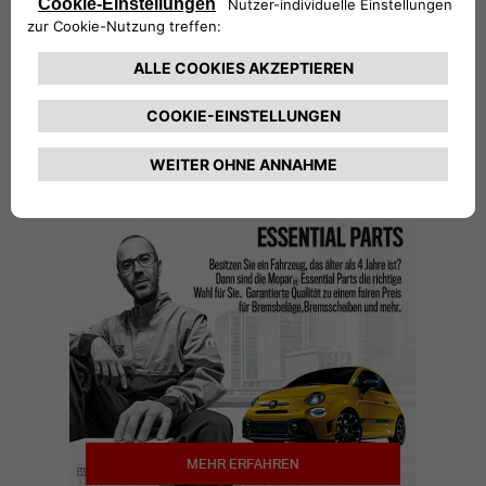
Bremssystems. Vergessen Sie jedoch nicht die
übrigen Bestandteile, wie z. B. die
Bremsflüssigkeit. Eine vollständige Überprüfung
ist die einzige Möglichkeit, um sicherzustellen,
dass alles richtig funktioniert.
MEHR ERFAHREN