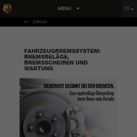
MENU
DE
avigation
ZURÜCK
FAHRZEUGBREMSSYSTEM:
BREMSBELÄGE,
BREMSSCHEIBEN UND
WARTUNG