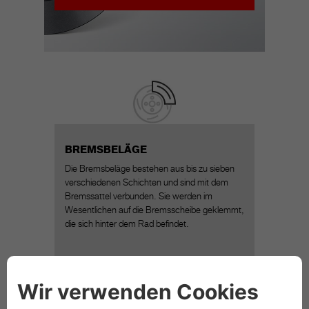
BREMSBELÄGE
Die Bremsbeläge bestehen aus bis zu sieben
verschiedenen Schichten und sind mit dem
Bremssattel verbunden. Sie werden im
Wesentlichen auf die Bremsscheibe geklemmt,
die sich hinter dem Rad befindet.