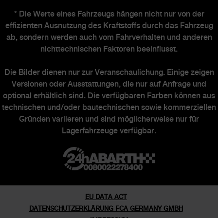
Newsletter
* Die Werte eines Fahrzeugs hängen nicht nur von der
effizienten Ausnutzung des Kraftstoffs durch das Fahrzeug
Händlersuche
ab, sondern werden auch vom Fahrverhalten und anderen
nichttechnischen Faktoren beeinflusst.
ABARTH WELT
Die Bilder dienen nur zur Veranschaulichung. Einige zeigen
Versionen oder Ausstattungen, die nur auf Anfrage und
optional erhältlich sind. Die verfügbaren Farben können aus
Abarth Heritage
technischen und/oder bautechnischen sowie kommerziellen
Gründen variieren und sind möglicherweise nur für
Markengeschichte
Lagerfahrzeuge verfügbar.
Abarth Officine
Ehemalige Sondermodelle
EU DATA ACT
DATENSCHUTZERKLÄRUNG FCA GERMANY GMBH