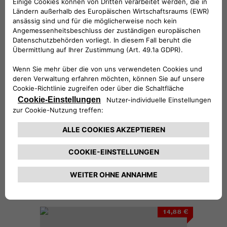
14,88 €
Sicherheitsgeschirr Größe L
14,88 €