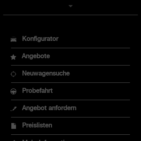
MODELLE
Konfigurator
Neuer Abarth 600e
Angebote
Abarth 500e
Neuwagensuche
Probefahrt
KAUFBERATUNG
Angebot anfordern
Angebote
Preislisten
Finanzdienstleistungen
Händlersuche