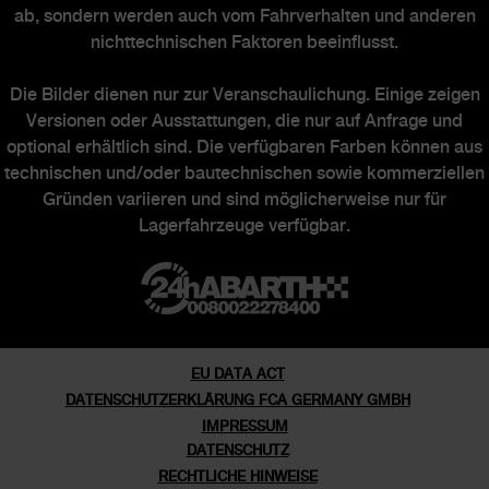
ab, sondern werden auch vom Fahrverhalten und anderen
nichttechnischen Faktoren beeinflusst.
ABARTH WELT
Die Bilder dienen nur zur Veranschaulichung. Einige zeigen
Versionen oder Ausstattungen, die nur auf Anfrage und
optional erhältlich sind. Die verfügbaren Farben können aus
Abarth Heritage
technischen und/oder bautechnischen sowie kommerziellen
Gründen variieren und sind möglicherweise nur für
Markengeschichte
Lagerfahrzeuge verfügbar.
Abarth Officine
Ehemalige Sondermodelle
EU DATA ACT
DATENSCHUTZERKLÄRUNG FCA GERMANY GMBH
IMPRESSUM
DATENSCHUTZ
RECHTLICHE HINWEISE