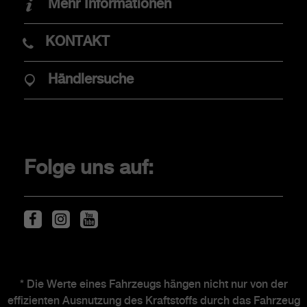
Mehr Informationen
Elektromobilität
KONTAKT
ABARTHISTI
Händlersuche
The Scorpionship
Original-Zubehör
Folge uns auf:
Service & Zubehör
Fahrzeugservice
Fahrzeugentsorgung
Fahrzeugentsorgung
Reifen
Newsletter
* Die Werte eines Fahrzeugs hängen nicht nur von der
effizienten Ausnutzung des Kraftstoffs durch das Fahrzeug
Händlersuche