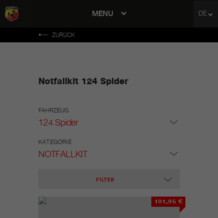
MENU
DE
avigation
ZURÜCK
Notfallkit 124 Spider
FAHRZEUG
124 Spider
KATEGORIE
NOTFALLKIT
FILTER
101,95 €