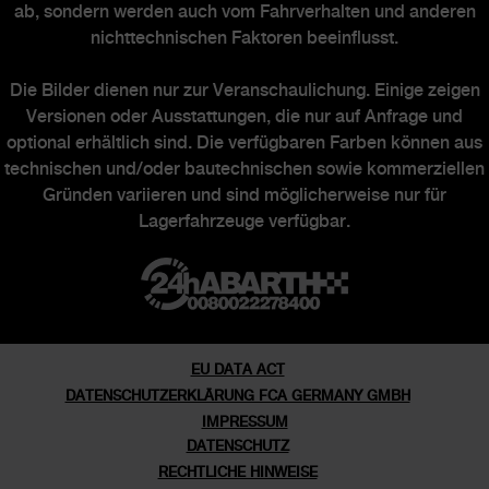
ab, sondern werden auch vom Fahrverhalten und anderen
nichttechnischen Faktoren beeinflusst.
ABARTH WELT
Die Bilder dienen nur zur Veranschaulichung. Einige zeigen
Versionen oder Ausstattungen, die nur auf Anfrage und
optional erhältlich sind. Die verfügbaren Farben können aus
Abarth Heritage
technischen und/oder bautechnischen sowie kommerziellen
Gründen variieren und sind möglicherweise nur für
Markengeschichte
Lagerfahrzeuge verfügbar.
Abarth Officine
Ehemalige Sondermodelle
EU DATA ACT
DATENSCHUTZERKLÄRUNG FCA GERMANY GMBH
IMPRESSUM
DATENSCHUTZ
RECHTLICHE HINWEISE