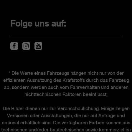
The Scorpionship
Original-Zubehör
Folge uns auf:
Service & Zubehör
Fahrzeugservice
Fahrzeugentsorgung
Fahrzeugentsorgung
Reifen
Newsletter
* Die Werte eines Fahrzeugs hängen nicht nur von der
effizienten Ausnutzung des Kraftstoffs durch das Fahrzeug
Händlersuche
ab, sondern werden auch vom Fahrverhalten und anderen
nichttechnischen Faktoren beeinflusst.
ABARTH WELT
Die Bilder dienen nur zur Veranschaulichung. Einige zeigen
Versionen oder Ausstattungen, die nur auf Anfrage und
optional erhältlich sind. Die verfügbaren Farben können aus
Abarth Heritage
technischen und/oder bautechnischen sowie kommerziellen